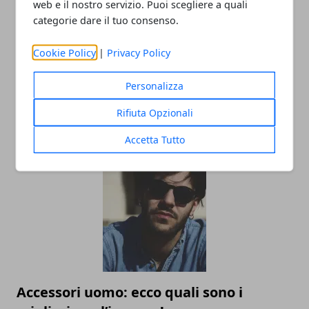
web e il nostro servizio. Puoi scegliere a quali
categorie dare il tuo consenso.
Cookie Policy
|
Privacy Policy
L’universo Harry Potter: libri, film,
Personalizza
mostre e serie TV, tutte le versioni del
Rifiuta Opzionali
mondo fantasy più noto al mondo
Accetta Tutto
02/09/2025
Accessori uomo: ecco quali sono i