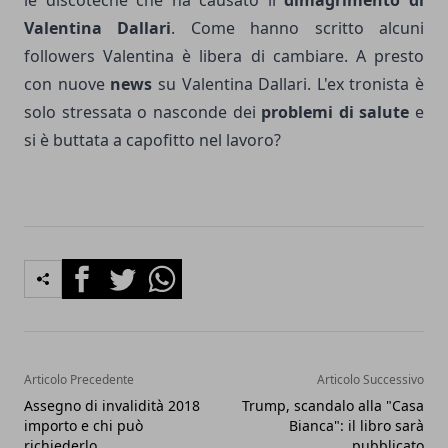
le discoteche che ha causato il
dimagrimento di
Valentina Dallari
. Come hanno scritto alcuni
followers Valentina è libera di cambiare. A presto
con nuove
news
su Valentina Dallari. L'ex tronista è
solo stressata o nasconde dei
problemi di salute
e
si è buttata a capofitto nel lavoro?
Facebook
Twitter
Whatsapp
Articolo Precedente
Articolo Successivo
Assegno di invalidità 2018
Trump, scandalo alla "Casa
importo e chi può
Bianca": il libro sarà
richiederlo
pubblicato