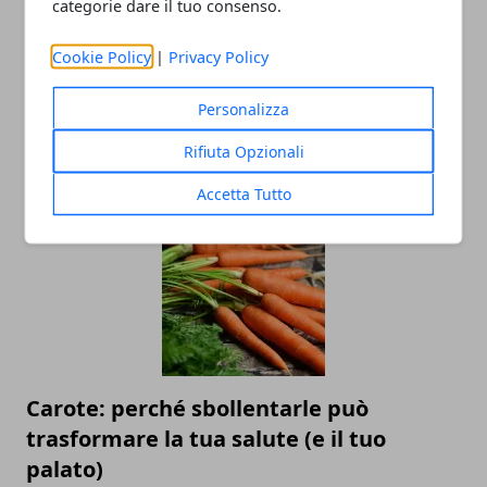
categorie dare il tuo consenso.
Cookie Policy
|
Privacy Policy
Perché è importante utilizzare la
Personalizza
protezione solare tutti i giorni?
Rifiuta Opzionali
02/10/2025
Accetta Tutto
Carote: perché sbollentarle può
trasformare la tua salute (e il tuo
palato)