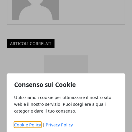
ARTICOLI CORRELATI
Consenso sui Cookie
Utilizziamo i cookie per ottimizzare il nostro sito
web e il nostro servizio. Puoi scegliere a quali
Come raggiungere l’aeroporto di
categorie dare il tuo consenso.
Malpensa
Cookie Policy
|
Privacy Policy
22/11/2025