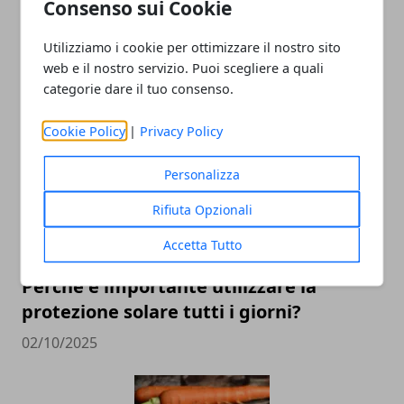
Consenso sui Cookie
Utilizziamo i cookie per ottimizzare il nostro sito
web e il nostro servizio. Puoi scegliere a quali
ARTICOLI CORRELATI
categorie dare il tuo consenso.
Cookie Policy
|
Privacy Policy
Personalizza
Rifiuta Opzionali
Accetta Tutto
Perché è importante utilizzare la
protezione solare tutti i giorni?
02/10/2025