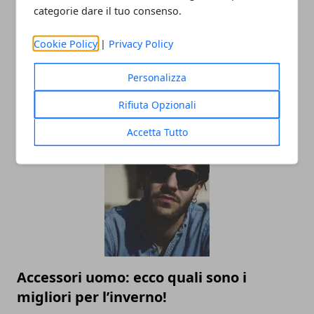
categorie dare il tuo consenso.
Cookie Policy
|
Privacy Policy
L’universo Harry Potter: libri, film,
Personalizza
mostre e serie TV, tutte le versioni del
mondo fantasy più noto al mondo
Rifiuta Opzionali
02/09/2025
Accetta Tutto
Accessori uomo: ecco quali sono i
migliori per l’inverno!