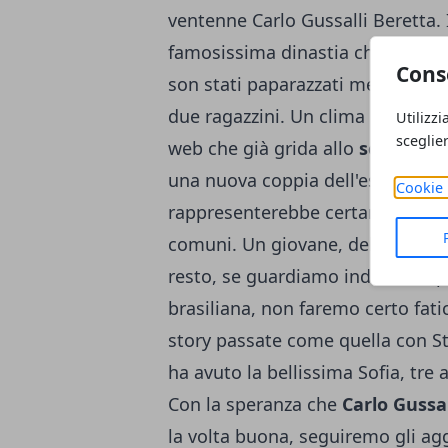
ventenne Carlo Gussalli Beretta. 
famosissima dinastia che da gene
Cons
son stati paparazzati mentre eran
due ragazzini. Un clima di grande 
Utilizzi
sceglie
web che già grida allo
scoop
. E'
una nuova coppia dell'estate. Pe
Cookie 
rappresenterebbe certamente un 
comuni. Un giovane, del suo cali
resto, se guardiamo indietro al 
brasiliana, non faremo certo fatic
story passate come quella con St
ha avuto la bellissima Sofia, tre a
Con la speranza che
Carlo Gussal
la volta buona, seguiremo gli ag