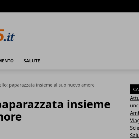
MENTO
SALUTE
llo: paparazzata insieme al suo nuovo amore
CA
Attu
paparazzata insieme
unc
more
Amb
Via
Sci
Sal