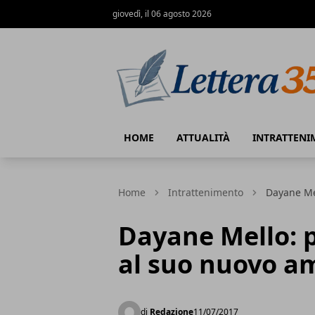
giovedì, il 06 agosto 2026
Lettera35
HOME
ATTUALITÀ
INTRATTENI
Home
Intrattenimento
Dayane Me
Dayane Mello: 
al suo nuovo a
di
Redazione
11/07/2017