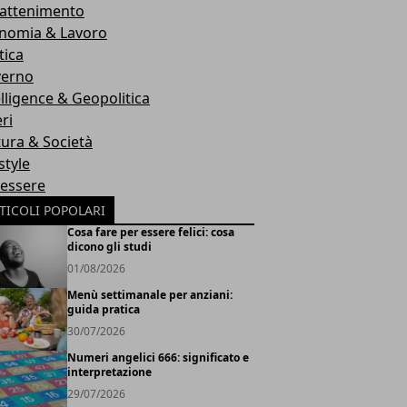
rattenimento
nomia & Lavoro
tica
erno
elligence & Geopolitica
ri
tura & Società
style
essere
TICOLI POPOLARI
Cosa fare per essere felici: cosa
dicono gli studi
01/08/2026
Menù settimanale per anziani:
guida pratica
30/07/2026
Numeri angelici 666: significato e
interpretazione
29/07/2026