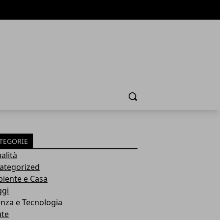
Cerca
TEGORIE
alità
ategorized
iente e Casa
ggi
enza e Tecnologia
ute