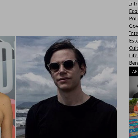
Int
Eco
Poli
Gov
Int
Este
Cul
Life
Ben
AR