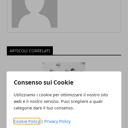
ARTICOLI CORRELATI
Consenso sui Cookie
Utilizziamo i cookie per ottimizzare il nostro sito
web e il nostro servizio. Puoi scegliere a quali
categorie dare il tuo consenso.
Intervista.it spiega: cos’è il brand
storytelling e perché investire in
Cookie Policy
|
Privacy Policy