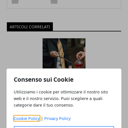
ARTICOLI CORRELATI
Consenso sui Cookie
L’universo Harry Potter: libri, film,
Utilizziamo i cookie per ottimizzare il nostro sito
mostre e serie TV, tutte le versioni del
web e il nostro servizio. Puoi scegliere a quali
mondo fantasy più noto al mondo
categorie dare il tuo consenso.
02/09/2025
Cookie Policy
|
Privacy Policy