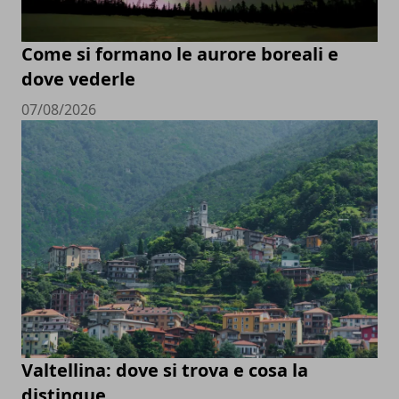
Come si formano le aurore boreali e
dove vederle
07/08/2026
Valtellina: dove si trova e cosa la
distingue