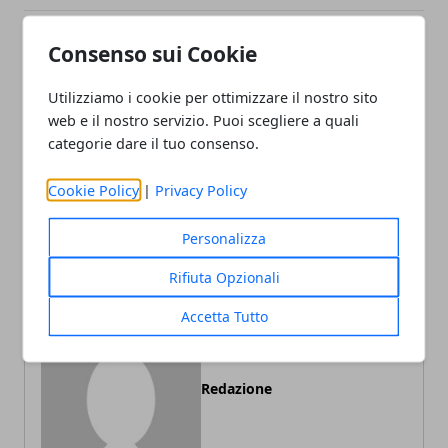
Consenso sui Cookie
Facebook
Twitter
Whatsapp
Utilizziamo i cookie per ottimizzare il nostro sito
web e il nostro servizio. Puoi scegliere a quali
categorie dare il tuo consenso.
Articolo Precedente
Articolo Successivo
Cookie Policy
|
Privacy Policy
Intesa tra PD e Movimento
USA, Convention
5 Stelle: Schlein e Conte
repubblicana: Trump si
insieme a Firenze
candida alle primarie
Personalizza
Rifiuta Opzionali
Accetta Tutto
Redazione