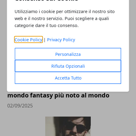
Utilizziamo i cookie per ottimizzare il nostro sito
ARTICOLI CORRELATI
web e il nostro servizio. Puoi scegliere a quali
categorie dare il tuo consenso.
Cookie Policy
|
Privacy Policy
Personalizza
Rifiuta Opzionali
L’universo Harry Potter: libri, film,
Accetta Tutto
mostre e serie TV, tutte le versioni del
mondo fantasy più noto al mondo
02/09/2025