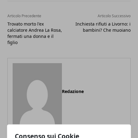
Articolo Precedente
Articolo Successivo
Trovato morto l'ex
Inchiesta rifiuti a Livorno: i
calciatore Andrea La Rosa,
bambini? Che muoiano
fermati una donna e il
figlio
Redazione
Consenso sui Cookie