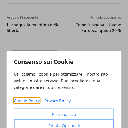
Articolo Precedente
Articolo Successivo
Il viaggio: la metafora della
Come funziona l'Unione
libertà
Europea: guida 2026
Consenso sui Cookie
Utilizziamo i cookie per ottimizzare il nostro sito
Redazione
web e il nostro servizio. Puoi scegliere a quali
categorie dare il tuo consenso.
Cookie Policy
|
Privacy Policy
Personalizza
Rifiuta Opzionali