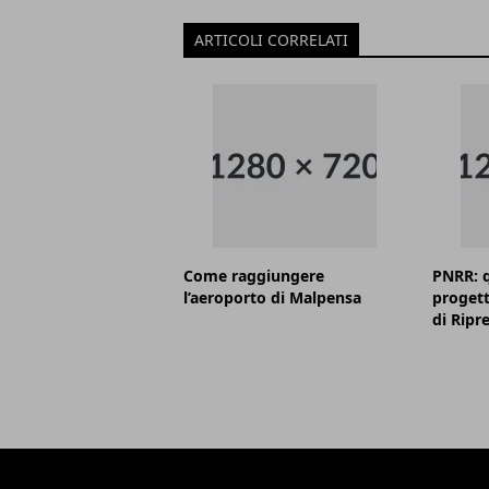
ARTICOLI CORRELATI
Come raggiungere
PNRR: q
l’aeroporto di Malpensa
progett
di Ripr