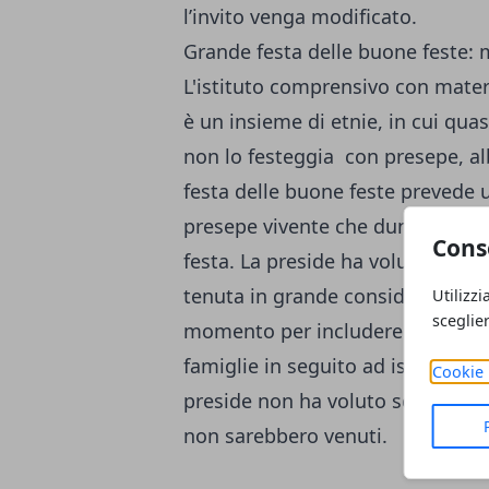
l’invito venga modificato.
Grande festa delle buone feste:
L'istituto comprensivo con mate
è un insieme di etnie, in cui quas
non lo festeggia con presepe, al
festa delle buone feste prevede 
presepe vivente che dunque racch
Cons
festa. La preside ha voluto sottol
tenuta in grande considerazione 
Utilizzi
sceglie
momento per includere tutti. L’e
famiglie in seguito ad isolati ep
Cookie 
preside non ha voluto scrivere Na
non sarebbero venuti.