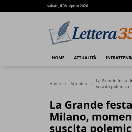
sabato, il 08 agosto 2026
Lettera35
HOME
ATTUALITÀ
INTRATTENI
La Grande festa d
Home
Attualità
suscita polemica
La Grande festa
Milano, moment
suscita polemi