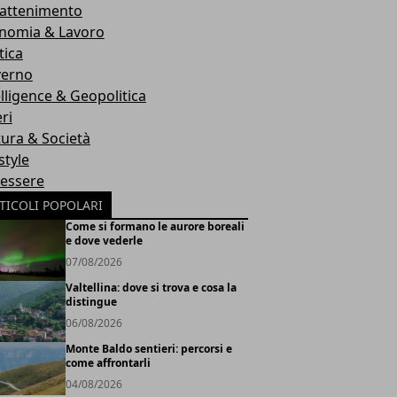
rattenimento
nomia & Lavoro
tica
erno
elligence & Geopolitica
ri
tura & Società
style
essere
TICOLI POPOLARI
Come si formano le aurore boreali
e dove vederle
07/08/2026
Valtellina: dove si trova e cosa la
distingue
06/08/2026
Monte Baldo sentieri: percorsi e
come affrontarli
04/08/2026