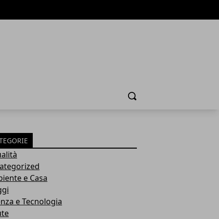
Cerca
TEGORIE
alità
ategorized
iente e Casa
ggi
enza e Tecnologia
ute