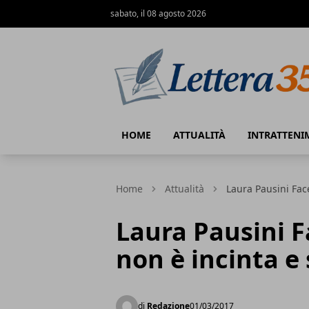
sabato, il 08 agosto 2026
Lettera35
HOME
ATTUALITÀ
INTRATTENI
Home
Attualità
Laura Pausini Fac
Laura Pausini F
non è incinta e
di
Redazione
01/03/2017