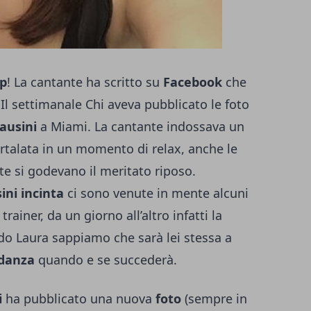
p
! La cantante ha scritto su
Facebook
che
 Il settimanale Chi aveva pubblicato le foto
ausini
a Miami. La cantante indossava un
talata in un momento di relax, anche le
 si godevano il meritato riposo.
ini incinta
ci sono venute in mente alcuni
rainer, da un giorno all’altro infatti la
do Laura sappiamo che sarà lei stessa a
idanza
quando e se succederà.
i
ha pubblicato una nuova
foto
(sempre in