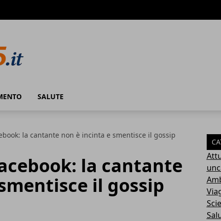
MENTO
SALUTE
ebook: la cantante non è incinta e smentisce il gossip
CA
Attu
acebook: la cantante
unc
 smentisce il gossip
Amb
Via
Sci
Sal