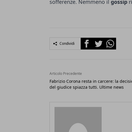
sofferenze. Nemmeno il
gossip
r
Facebook
Twitter
Whatsapp
Condividi
Articolo Precedente
Fabrizio Corona resta in carcere: la decis
del giudice spiazza tutti. Ultime news