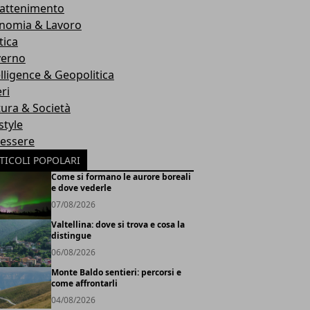
rattenimento
nomia & Lavoro
tica
erno
elligence & Geopolitica
ri
tura & Società
style
essere
TICOLI POPOLARI
Come si formano le aurore boreali
e dove vederle
07/08/2026
Valtellina: dove si trova e cosa la
distingue
06/08/2026
Monte Baldo sentieri: percorsi e
come affrontarli
04/08/2026