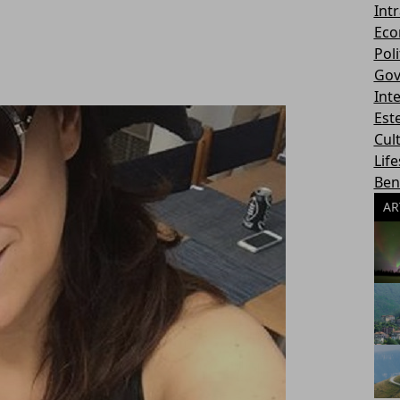
Int
Eco
Poli
Gov
Int
Este
Cul
Life
Ben
AR