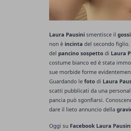
Laura Pausini
smentisce il
gossi
non è
incinta
del secondo figlio.
del
pancino sospetto
di
Laura P
costume bianco ed è stata immor
sue morbide forme evidentemente
Guardando le
foto
di
Laura Paus
scatti pubblicati da una personal t
pancia può sgonfiarsi. Conoscen
dare il lieto annuncio della
grav
Oggi su
Facebook Laura Pausin