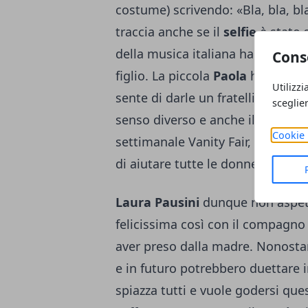
costume) scrivendo: «Bla, bla, bl
traccia anche se il
selfie
è stato s
della musica italiana ha già esp
Cons
figlio. La piccola
Paola
ha da poc
Utilizzi
sente di darle un fratellino. Da q
sceglie
senso diverso e anche il ritorno 
Cookie 
settimanale Vanity Fair, la Pausi
di aiutare tutte le donne e le a
Laura Pausini
dunque non aspett
felicissima così con il compagn
aver preso dalla madre. Nonostan
e in futuro potrebbero duettare
spiazza tutti e vuole godersi qu