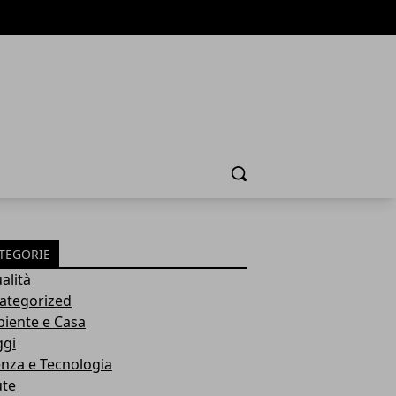
Cerca
TEGORIE
alità
ategorized
iente e Casa
ggi
enza e Tecnologia
ute