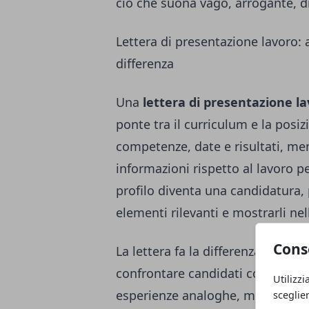
ciò che suona vago, arrogante, d
Lettera di presentazione lavoro:
differenza
Una
lettera di presentazione l
ponte tra il curriculum e la posizi
competenze, date e risultati, ment
informazioni rispetto al lavoro per
profilo diventa una candidatura,
elementi rilevanti e mostrarli nel
Cons
La lettera fa la differenza sopra
confrontare candidati con compe
Utilizzi
esperienze analoghe, ma una pu
sceglie