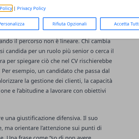
l’azienda e sa collegare il proprio percorso
Policy
|
Privacy Policy
to del lavoro affollato, questo passaggio
 lo sforzo interpretativo di chi legge.
Personalizza
Rifiuta Opzionali
Accetta Tut
ando il percorso non è lineare. Chi cambia
si candida per un ruolo più senior o cerca il
ra per spiegare ciò che nel CV rischierebbe
. Per esempio, un candidato che passa dal
orizzare la gestione dei clienti, la capacità
one e l’abitudine a lavorare con obiettivi
e una giustificazione difensiva. Il suo
ma orientare l’attenzione sui punti di
ne. Una frase come “so di non avere