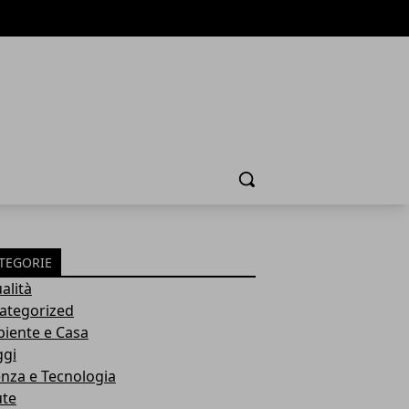
Cerca
TEGORIE
alità
ategorized
iente e Casa
ggi
enza e Tecnologia
ute