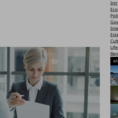
Int
Eco
Poli
Gov
Int
Este
Cul
Life
Ben
AR