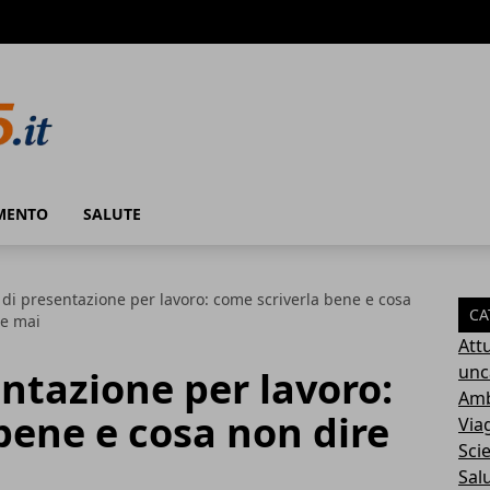
MENTO
SALUTE
 di presentazione per lavoro: come scriverla bene e cosa
CA
re mai
Attu
unc
entazione per lavoro:
Amb
bene e cosa non dire
Via
Sci
Sal