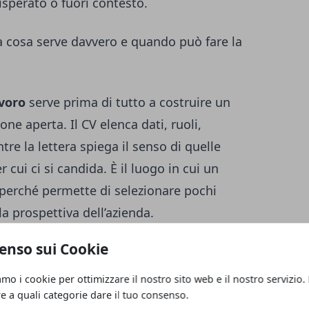
isperato o fuori contesto.
 a cosa serve davvero e quando può fare la
avoro
serve prima di tutto a costruire un
one aperta. Il CV elenca dati, ruoli,
re la lettera spiega il senso di quelle
 cui ci si candida. È il luogo in cui un
 perché permette di selezionare pochi
la prospettiva dell’azienda.
enso sui Cookie
ttutto quando il selezionatore deve
tenze simili. Due persone possono avere
amo i cookie per ottimizzare il nostro sito web e il nostro servizio.
ò comunicare meglio perché conosce il
re a quali categorie dare il tuo consenso.