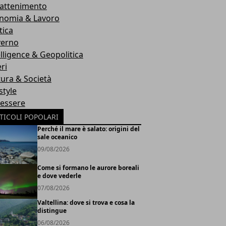
rattenimento
nomia & Lavoro
tica
erno
elligence & Geopolitica
ri
tura & Società
style
essere
TICOLI POPOLARI
Perché il mare è salato: origini del
sale oceanico
09/08/2026
Come si formano le aurore boreali
e dove vederle
07/08/2026
Valtellina: dove si trova e cosa la
distingue
06/08/2026