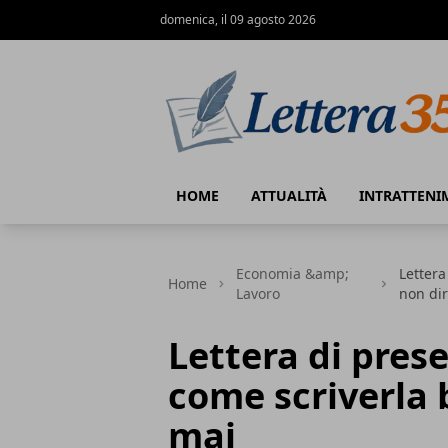
domenica, il 09 agosto 2026
Lettera35
HOME
ATTUALITÀ
INTRATTENI
Economia &amp;
Lettera
Home
Lavoro
non di
Lettera di pres
come scriverla 
mai