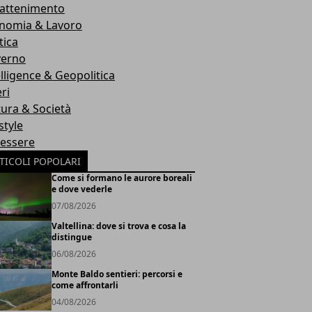
rattenimento
nomia & Lavoro
tica
erno
elligence & Geopolitica
ri
tura & Società
style
essere
TICOLI POPOLARI
Come si formano le aurore boreali
e dove vederle
07/08/2026
Valtellina: dove si trova e cosa la
distingue
06/08/2026
Monte Baldo sentieri: percorsi e
come affrontarli
04/08/2026