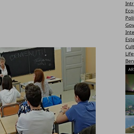
Int
Eco
Poli
Gov
Int
Este
Cul
Life
Ben
AR