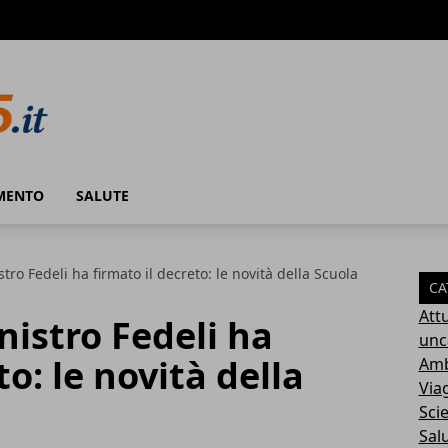
MENTO
SALUTE
istro Fedeli ha firmato il decreto: le novità della Scuola
CA
Attu
inistro Fedeli ha
unc
to: le novità della
Amb
Via
Sci
Sal