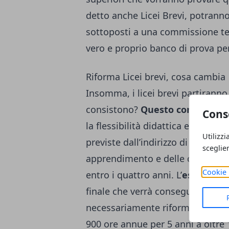
detto anche Licei Brevi, potrann
sottoposti a una commissione tec
vero e proprio banco di prova per
Riforma Licei brevi, cosa cambia
Insomma, i licei brevi partiranno 
consistono?
Questo corso di st
Cons
la flessibilità didattica e organiz
Utilizzi
previste dall’indirizzo di e il rag
sceglie
apprendimento e delle competenz
Cookie 
entro i quattro anni. L’
esame di 
finale che verrà conseguito dagli 
necessariamente riformulare l’in
900 ore annue per 5 anni a oltre