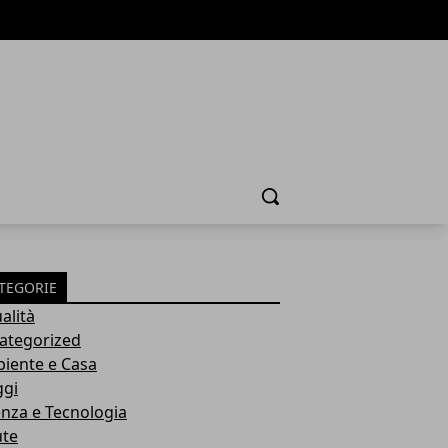
Cerca
TEGORIE
alità
ategorized
iente e Casa
ggi
enza e Tecnologia
ute