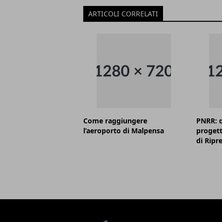
ARTICOLI CORRELATI
Come raggiungere
PNRR: q
l’aeroporto di Malpensa
progett
di Ripr