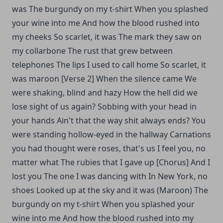
was
The burgundy on my t-shirt
When you splashed
your wine into me
And how the blood rushed into
my cheeks
So scarlet, it was The mark thеy saw on
my collarbone The rust that grew bеtween
telephones The lips I used to call home So scarlet, it
was maroon
[Verse 2]
When the silence came
We
were shaking, blind and hazy
How the hell did we
lose sight of us again? Sobbing with your head in
your hands Ain't that the way shit always ends? You
were standing hollow-eyed in the hallway
Carnations
you had thought were roses, that's us
I feel you, no
matter what
The rubies that I gave up
[Chorus]
And I
lost you The one I was dancing with In New York, no
shoes
Looked up at the sky and it was (Maroon)
The
burgundy on my t-shirt
When you splashed your
wine into me And how the blood rushed into my