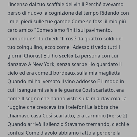
l'incenso dal tuo scaffale dei vinili Perché avevamo
perso di nuovo la cognizione del tempo Ridendo con
i miei piedi sulle tue gambe Come se fossi il mio più
caro amico "Come siamo finiti sul pavimento,
comunque?" Tu chiedi "Il rosé da quattro soldi del
tuo coinquilino, ecco come" Adesso ti vedo tutti i
giorni
[Chorus] E ti ho
scelto
La persona con cui
danzavo A New York, senza scarpe
Ho guardato il
cielo ed era come
Il bordeaux sulla mia maglietta
Quando mi hai versato il vino addosso
E il modo in
cui il sangue mi sale alle guance
Così scarlatto, era
come Il segno che hanno visto sulla mia clavicola La
ruggine che cresceva tra i telefoni Le labbra che
chiamavo casa Così scarlatto, era carminio
[Verse 2]
Quando arrivò il silenzio
Stavamo tremando, ciechi e
confusi
Come diavolo abbiamo fatto a perdere la