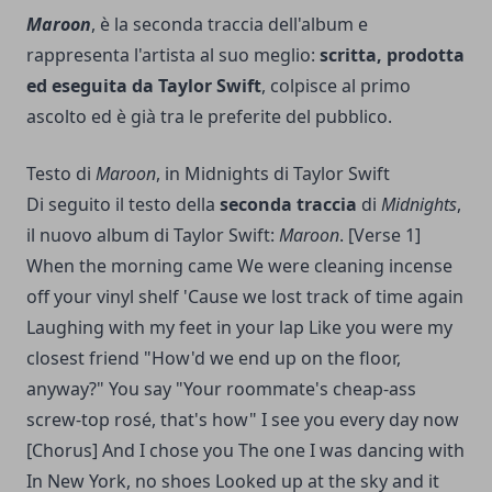
Maroon
, è la seconda traccia dell'album e
rappresenta l'artista al suo meglio:
scritta, prodotta
ed eseguita da Taylor Swift
, colpisce al primo
ascolto ed è già tra le preferite del pubblico.
Testo di
Maroon
, in Midnights di Taylor Swift
Di seguito il testo della
seconda traccia
di
Midnights
,
il nuovo album di Taylor Swift:
Maroon
. [Verse 1]
When the morning came We were cleaning incense
off your vinyl shelf 'Cause we lost track of time again
Laughing with my feet in your lap Like you were my
closest friend "How'd we end up on the floor,
anyway?" You say "Your roommate's cheap-ass
screw-top rosé, that's how" I see you every day now
[Chorus] And I chose you
The one I was dancing with
In New York, no shoes
Looked up at the sky and it