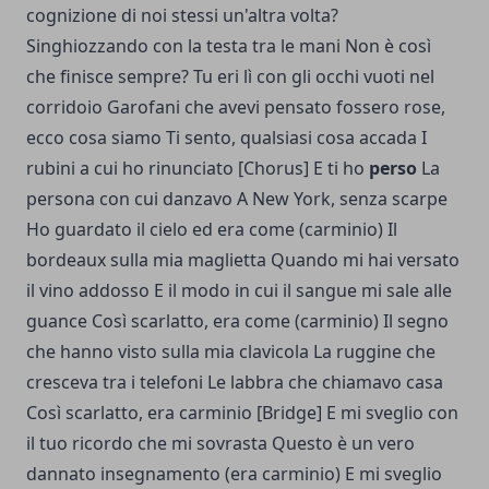
cognizione di noi stessi un'altra volta?
Singhiozzando con la testa tra le mani Non è così
che finisce sempre? Tu eri lì con gli occhi vuoti nel
corridoio
Garofani che avevi pensato fossero rose,
ecco cosa siamo
Ti sento, qualsiasi cosa accada
I
rubini a cui ho rinunciato
[Chorus] E ti ho
perso
La
persona con cui danzavo A New York, senza scarpe
Ho guardato il cielo ed era come (carminio)
Il
bordeaux sulla mia maglietta
Quando mi hai versato
il vino addosso
E il modo in cui il sangue mi sale alle
guance
Così scarlatto, era come (carminio) Il segno
che hanno visto sulla mia clavicola La ruggine che
cresceva tra i telefoni Le labbra che chiamavo casa
Così scarlatto, era carminio
[Bridge]
E mi sveglio con
il tuo ricordo che mi sovrasta
Questo è un vero
dannato insegnamento (era carminio)
E mi sveglio