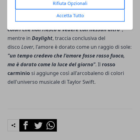
emotivo di una relazione non rappresenta una
Rifiuta Opzionali
novità per Taylor Swift. In
Illicit affairs
Accetta Tutto
dell'album
folklore
, Swift scrive
"mi hai mostrato dei
colori che non riesco a vedere con nessun altro"
,
mentre in
Daylight
, traccia conclusiva del
disco
Lover
, l'amore è dorato come un raggio di sole:
"un tempo credevo che l'amore fosse rosso fuoco,
ma è dorato come la luce del giorno"
. Il
rosso
carminio
si aggiunge così all'arcobaleno di colori
dell'universo musicale di Taylor Swift.
Facebook
Twitter
Whatsapp