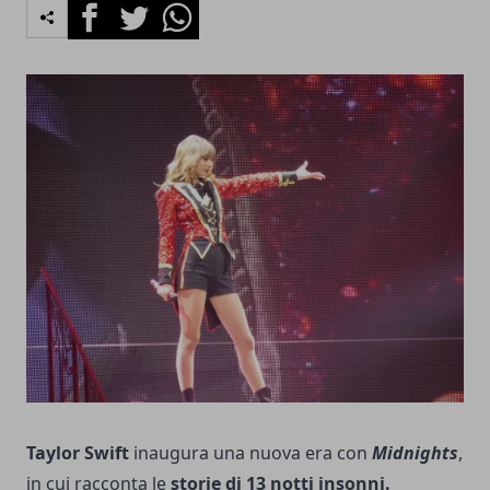
Facebook
Twitter
Whatsapp
Taylor Swift
inaugura una nuova era con
Midnights
,
in cui racconta le
storie di 13 notti insonni.