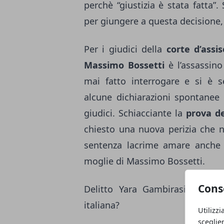
perchè “giustizia è stata fatta”
per giungere a questa decisione,
Per i giudici della
corte d’assis
Massimo Bossetti
è l’assassin
mai fatto interrogare e si è s
alcune dichiarazioni spontanee
giudici. Schiacciante la
prova d
chiesto una nuova perizia che n
sentenza lacrime amare anche 
moglie di Massimo Bossetti.
Cons
Delitto Yara Gambirasio: è il p
italiana?
Utilizzi
sceglie