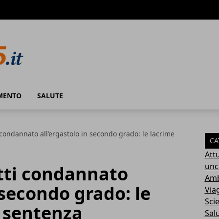
MENTO
SALUTE
condannato all’ergastolo in secondo grado: le lacrime
CA
Attu
unc
tti condannato
Amb
 secondo grado: le
Via
Sci
a sentenza
Sal