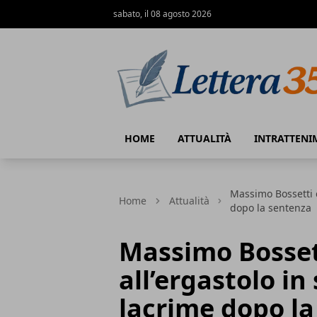
sabato, il 08 agosto 2026
Lettera35
HOME
ATTUALITÀ
INTRATTENI
Massimo Bossetti 
Home
Attualità
dopo la sentenza
Massimo Bosse
all’ergastolo in
lacrime dopo l