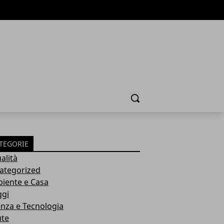
Cerca
TEGORIE
alità
ategorized
iente e Casa
ggi
enza e Tecnologia
ute