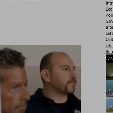
Int
Eco
Poli
Gov
Int
Este
Cul
Life
Ben
AR