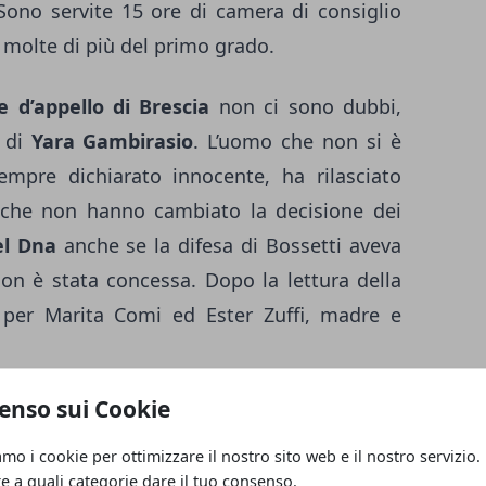
. Sono servite 15 ore di camera di consiglio
 molte di più del primo grado.
e d’appello di Brescia
non ci sono dubbi,
o di
Yara Gambirasio
. L’uomo che non si è
empre dichiarato innocente, ha rilasciato
 che non hanno cambiato la decisione dei
el Dna
anche se la difesa di Bossetti aveva
on è stata concessa. Dopo la lettura della
per Marita Comi ed Ester Zuffi, madre e
enso sui Cookie
iù grande errore giudiziario della storia
amo i cookie per ottimizzare il nostro sito web e il nostro servizio.
re a quali categorie dare il tuo consenso.