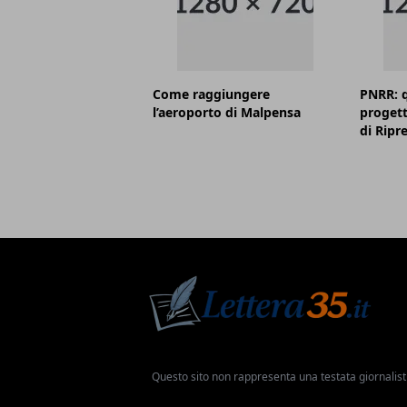
Come raggiungere
PNRR: q
l’aeroporto di Malpensa
progett
di Ripr
Questo sito non rappresenta una testata giornalist