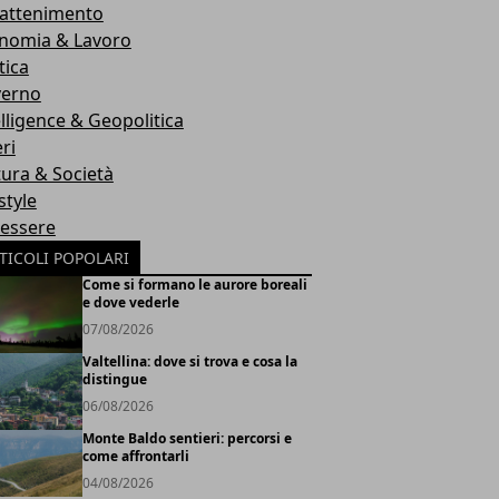
rattenimento
nomia & Lavoro
tica
erno
elligence & Geopolitica
ri
tura & Società
style
essere
TICOLI POPOLARI
Come si formano le aurore boreali
e dove vederle
07/08/2026
Valtellina: dove si trova e cosa la
distingue
06/08/2026
Monte Baldo sentieri: percorsi e
come affrontarli
04/08/2026