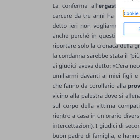
La conferma all’
ergastolo
in s
Cookie 
carcere da tre anni ha suscit
detto ieri non vogliamo schierar
anche perché in questi casi è mo
riportare solo la cronaca della g
la condanna sarebbe stata il “più 
ai giudici aveva detto: «C'era n
umiliarmi davanti ai miei figli e 
che fanno da corollario alla
prov
vicino alla palestra dove si alle
sul corpo della vittima compati
rientro a casa in un orario diver
intercettazioni). I giudici di se
buon padre di famiglia, e hann