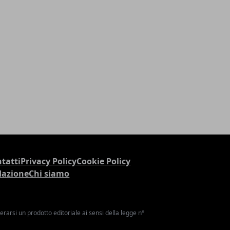
tatti
Privacy Policy
Cookie Policy
dazione
Chi siamo
arsi un prodotto editoriale ai sensi della legge n°