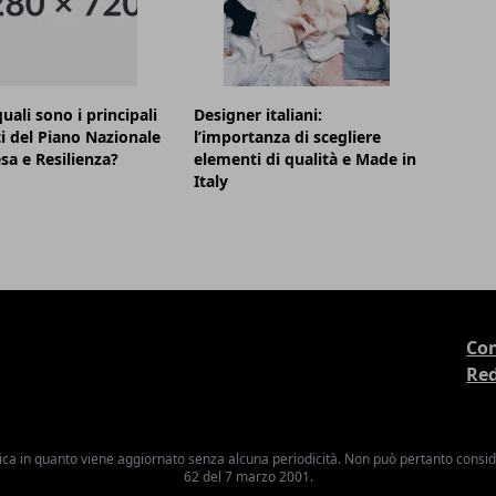
uali sono i principali
Designer italiani:
i del Piano Nazionale
l’importanza di scegliere
esa e Resilienza?
elementi di qualità e Made in
Italy
Con
Re
ica in quanto viene aggiornato senza alcuna periodicità. Non può pertanto consider
62 del 7 marzo 2001.