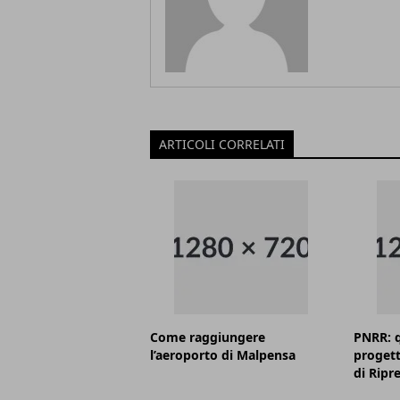
ARTICOLI CORRELATI
Come raggiungere
PNRR: q
l’aeroporto di Malpensa
progett
di Ripr