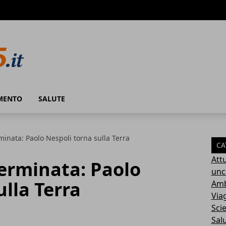
MENTO
SALUTE
minata: Paolo Nespoli torna sulla Terra
CA
Attu
erminata: Paolo
unc
ulla Terra
Amb
Via
Sci
Sal