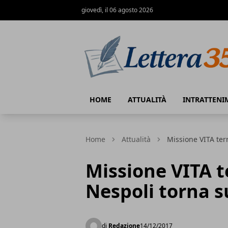
giovedì, il 06 agosto 2026
Lettera35
HOME
ATTUALITÀ
INTRATTENI
Home
Attualità
Missione VITA ter
Missione VITA t
Nespoli torna s
di
Redazione
14/12/2017