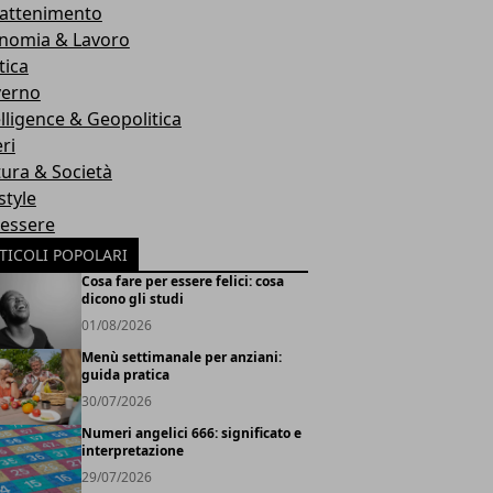
rattenimento
nomia & Lavoro
tica
erno
elligence & Geopolitica
ri
tura & Società
style
essere
TICOLI POPOLARI
Cosa fare per essere felici: cosa
dicono gli studi
01/08/2026
Menù settimanale per anziani:
guida pratica
30/07/2026
Numeri angelici 666: significato e
interpretazione
29/07/2026