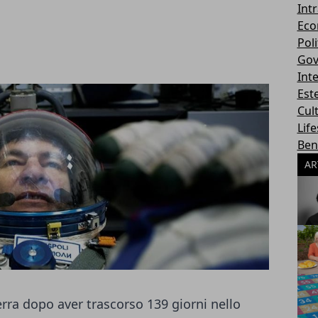
Int
Eco
Poli
Gov
Int
Este
Cul
Life
Ben
AR
erra dopo aver trascorso 139 giorni nello