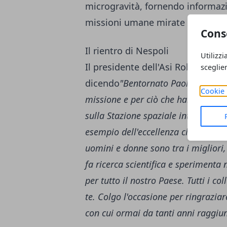
microgravità, fornendo informazi
missioni umane mirate sulla Lun
Cons
Il rientro di Nespoli
Utilizzi
Il presidente dell'Asi Roberto B
sceglie
dicendo
"Bentornato Paolo!! Grazie
Cookie 
missione e per ciò che hai fatto per
sulla Stazione spaziale internazion
esempio dell'eccellenza che dimostra
uomini e donne sono tra i migliori, 
fa ricerca scientifica e sperimenta
per tutto il nostro Paese. Tutti i col
te. Colgo l'occasione per ringrazia
con cui ormai da tanti anni raggi