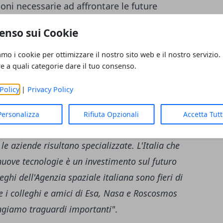
oni necessarie ad affrontare le future
a e poi su Marte.
enso sui Cookie
amo i cookie per ottimizzare il nostro sito web e il nostro servizio.
attiston ha dedicato un messaggio a Nespoli
re a quali categorie dare il tuo consenso.
 per aver concluso con successo la tua
Policy
|
Privacy Policy
 la scienza e per lo spazio nei cinque mesi
ale"
. Il presidente poi aggiunge:
"Sei un
Personalizza
Rifiuta Opzionali
Accetta Tut
 come l'Italia abbia le sue qualità, i suoi
le aziende risultano specializzate. L'Italia che
 nuove tecnologie è un investimento sul futuro
leghi dell'Agenzia spaziale italiana sono fieri di
re i colleghi e amici di Esa, Nasa e Roscosmos
ungiamo traguardi importanti"
.