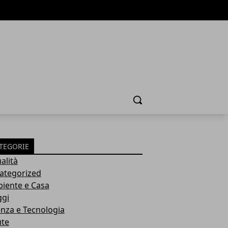
Cerca
TEGORIE
alità
ategorized
iente e Casa
ggi
enza e Tecnologia
ute