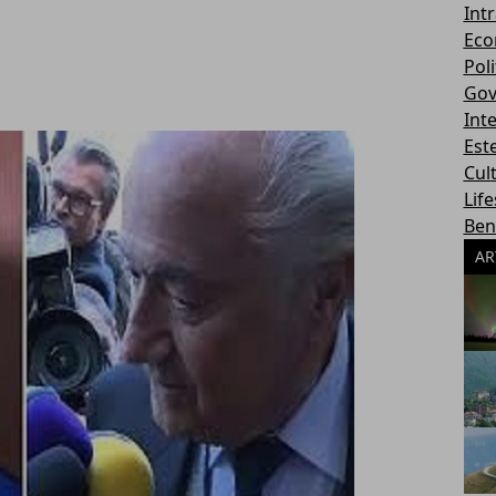
Int
Eco
Poli
Gov
Int
Este
Cul
Life
Ben
AR