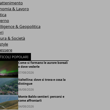
rattenimento
nomia & Lavoro
tica
erno
elligence & Geopolitica
ri
tura & Società
style
essere
TICOLI POPOLARI
Come si formano le aurore boreali
e dove vederle
07/08/2026
Valtellina: dove si trova e cosa la
distingue
06/08/2026
Monte Baldo sentieri: percorsi e
come affrontarli
04/08/2026