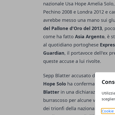
nazionale Usa Hope Amelia Solo, 
Pechino 2008 e Londra 2012 e c
avrebbe messo una mano sui glute
del Pallone d'Oro del 2013
, poco
come ha fatto
Asia Argento
, è s
al quotidiano portoghese
Expre
Guardian
, il portavoce dell'ex pr
queste accuse a lui rivolte.
Sepp Blatter accusato di molestie
Cons
Hope Solo
ha confermato la denu
Blatter
in una dichiarazione all'A
Utilizzi
sceglie
burrascoso per alcune violenze fa
dei trionfi della nazionale a stel
Cookie 