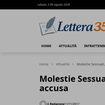
sabato, il 08 agosto 2026
Lettera35
HOME
ATTUALITÀ
INTRATTENI
Home
Attualità
Molestie Sessuali
Molestie Sessua
accusa
di
Redazione
11/11/2017