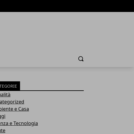
Cerca
TEGORIE
alità
ategorized
iente e Casa
ggi
enza e Tecnologia
ute