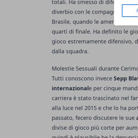
totali. Ha smesso di difendere la
diverbio con le compagne di squ
Brasile, quando le americane son
quarti di finale. Ha definito le gi
gioco estremamente difensivo, de
dalla squadra.
Molestie Sessuali durante Cerimo
Tutti conoscono invece
Sepp Blat
internazional
e per cinque mandat
carriera è stato trascinato nel f
alla luce nel 2015 e che lo ha por
passato, fecero discutere le sue
divise di gioco più corte per aum
quindi è plausibile he la denunci