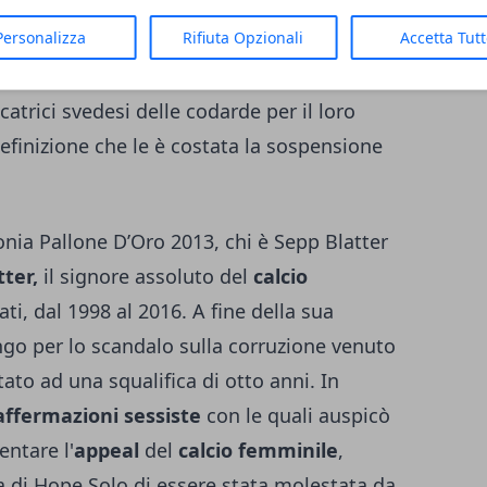
 porta della
squadra di calcio USA
dopo un
Personalizza
Rifiuta Opzionali
Accetta Tut
adra dopo le Olimpiadi dello scorso anno in
o state eliminate dalla Svezia durante i
ocatrici svedesi delle codarde per il loro
finizione che le è costata la sospensione
nia Pallone D’Oro 2013, chi è Sepp Blatter
ter,
il signore assoluto del
calcio
i, dal 1998 al 2016. A fine della sua
ango per lo scandalo sulla corruzione venuto
tato ad una squalifica di otto anni. In
affermazioni sessiste
con le quali auspicò
entare l'
appeal
del
calcio femminile
,
a di Hope Solo di essere stata molestata da