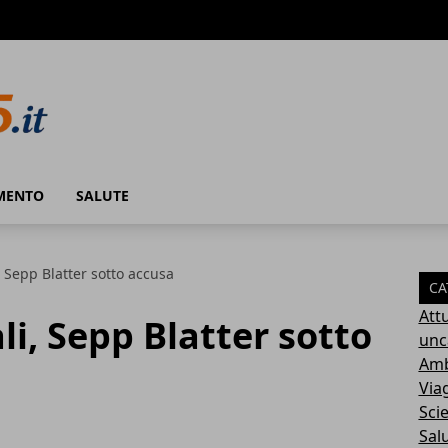
MENTO
SALUTE
, Sepp Blatter sotto accusa
CA
Attu
li, Sepp Blatter sotto
unc
Amb
Via
Sci
Sal