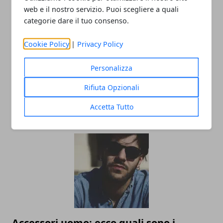
web e il nostro servizio. Puoi scegliere a quali
categorie dare il tuo consenso.
Cookie Policy
|
Privacy Policy
Personalizza
L’universo Harry Potter: libri, film,
mostre e serie TV, tutte le versioni del
Rifiuta Opzionali
mondo fantasy più noto al mondo
Accetta Tutto
02/09/2025
Accessori uomo: ecco quali sono i