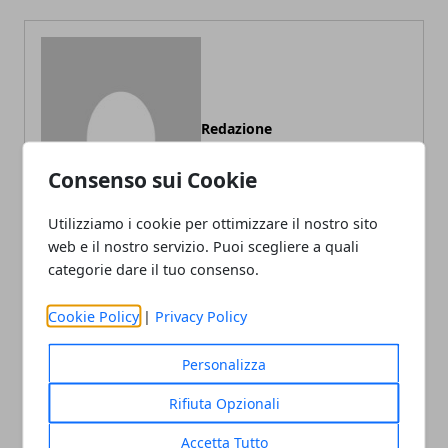
Redazione
Consenso sui Cookie
Utilizziamo i cookie per ottimizzare il nostro sito
web e il nostro servizio. Puoi scegliere a quali
categorie dare il tuo consenso.
Cookie Policy
|
Privacy Policy
ARTICOLI CORRELATI
Personalizza
Rifiuta Opzionali
Accetta Tutto