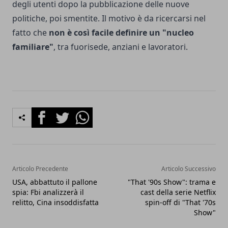
degli utenti dopo la pubblicazione delle nuove
politiche, poi smentite. Il motivo è da ricercarsi nel
fatto che
non è così facile definire un "nucleo
familiare"
, tra fuorisede, anziani e lavoratori.
Facebook
Twitter
Whatsapp
Articolo Precedente
Articolo Successivo
USA, abbattuto il pallone
"That '90s Show": trama e
spia: Fbi analizzerà il
cast della serie Netflix
relitto, Cina insoddisfatta
spin-off di "That '70s
Show"