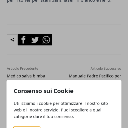
per il toner per stampanti laser in bianco e nero.
Facebook
Twitter
Whatsapp
Articolo Precedente
Articolo Successivo
Medico salva bimba
Manuale Padre Pacifico per
malformata in aereo con
il Lotto, funziona o è truffa
aiuto di pilota e passeggeri
il metodo del fra Pacifico?
Consenso sui Cookie
Utilizziamo i cookie per ottimizzare il nostro sito
web e il nostro servizio. Puoi scegliere a quali
categorie dare il tuo consenso.