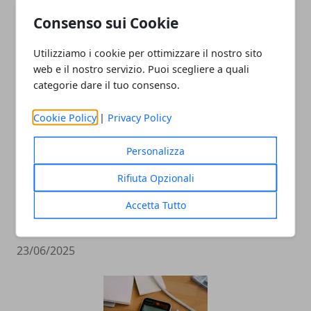
Consenso sui Cookie
ARTICOLI CORRELATI
Utilizziamo i cookie per ottimizzare il nostro sito
web e il nostro servizio. Puoi scegliere a quali
categorie dare il tuo consenso.
Cookie Policy
|
Privacy Policy
Personalizza
Rifiuta Opzionali
Impresa partendo da zero
Accetta Tutto
nell’hospitality business? I consigli e la
storia di Lanfranco Pescante
23/06/2025