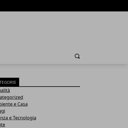
Cerca
TEGORIE
alità
ategorized
iente e Casa
ggi
enza e Tecnologia
ute