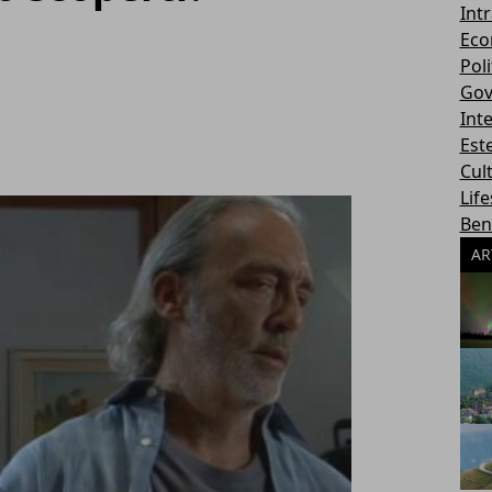
Int
Eco
Poli
Gov
Int
Este
Cul
Life
Ben
AR