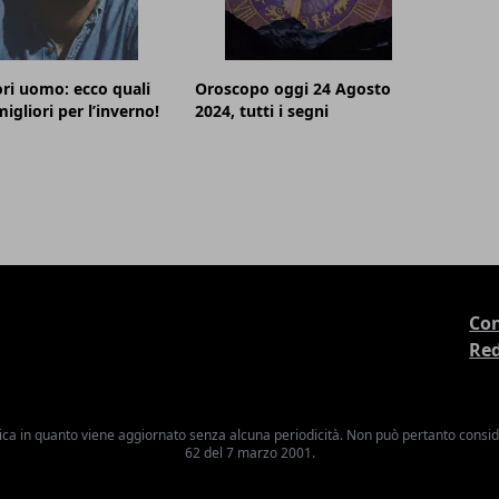
ri uomo: ecco quali
Oroscopo oggi 24 Agosto
igliori per l’inverno!
2024, tutti i segni
Con
Re
ica in quanto viene aggiornato senza alcuna periodicità. Non può pertanto consider
62 del 7 marzo 2001.