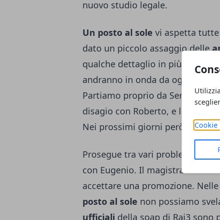
nuovo studio legale.
Un posto al sole
vi aspetta tutte
dato un piccolo assaggio delle
a
qualche dettaglio in più sulle
tr
Cons
andranno in onda da oggi lunedì
Utilizzi
Partiamo proprio da Serena che c
sceglie
disagio con Roberto, e lui dirà a 
Cookie 
Nei prossimi giorni però, Ferri lo
Prosegue tra vari problemi la
gra
con Eugenio. Il magistrato tiene 
accettare una promozione. Nelle
posto al sole
non possiamo svela
ufficiali
della soap di Rai3 sono 