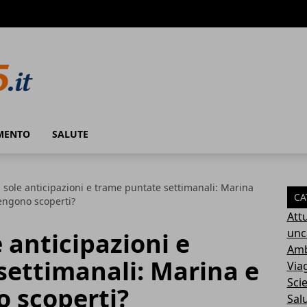
MENTO
SALUTE
 sole anticipazioni e trame puntate settimanali: Marina
CA
engono scoperti?
Attu
unc
 anticipazioni e
Amb
settimanali: Marina e
Via
Sci
 scoperti?
Sal