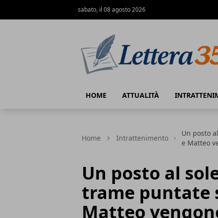
sabato, il 08 agosto 2026
Lettera35
HOME
ATTUALITÀ
INTRATTENI
Un posto al
Home
Intrattenimento
e Matteo v
Un posto al sole
trame puntate 
Matteo vengono