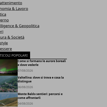
rattenimento
nomia & Lavoro
tica
erno
elligence & Geopolitica
ri
tura & Società
style
essere
TICOLI POPOLARI
Come si formano le aurore boreali
e dove vederle
07/08/2026
Valtellina: dove si trova e cosa la
distingue
06/08/2026
Monte Baldo sentieri: percorsi e
come affrontarli
04/08/2026