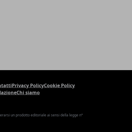
tatti
Privacy Policy
Cookie Policy
dazione
Chi siamo
arsi un prodotto editoriale ai sensi della legge n°