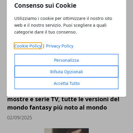
Consenso sui Cookie
Utilizziamo i cookie per ottimizzare il nostro sito
web e il nostro servizio. Puoi scegliere a quali
ARTICOLI CORRELATI
categorie dare il tuo consenso.
Cookie Policy
|
Privacy Policy
Personalizza
Rifiuta Opzionali
Accetta Tutto
L’universo Harry Potter: libri, film,
mostre e serie TV, tutte le versioni del
mondo fantasy più noto al mondo
02/09/2025