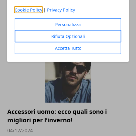
Cookie Policy
|
Privacy Policy
L’universo Harry Potter: libri, film,
Personalizza
mostre e serie TV, tutte le versioni del
mondo fantasy più noto al mondo
Rifiuta Opzionali
02/09/2025
Accetta Tutto
Accessori uomo: ecco quali sono i
migliori per l’inverno!
04/12/2024