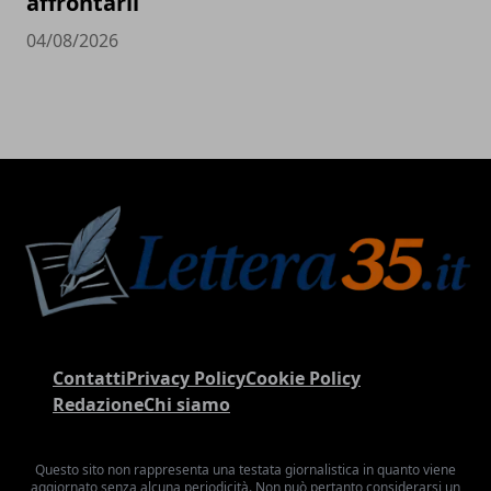
affrontarli
04/08/2026
Contatti
Privacy Policy
Cookie Policy
Redazione
Chi siamo
Questo sito non rappresenta una testata giornalistica in quanto viene
aggiornato senza alcuna periodicità. Non può pertanto considerarsi un