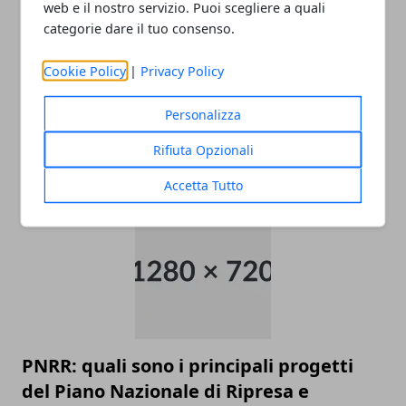
web e il nostro servizio. Puoi scegliere a quali
categorie dare il tuo consenso.
Cookie Policy
|
Privacy Policy
Come raggiungere l’aeroporto di
Personalizza
Malpensa
Rifiuta Opzionali
22/11/2025
Accetta Tutto
PNRR: quali sono i principali progetti
del Piano Nazionale di Ripresa e