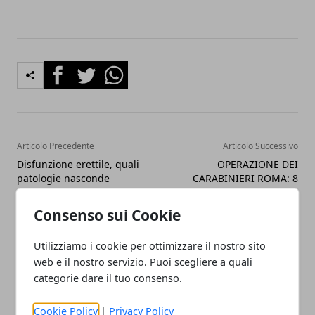
Facebook
Twitter
Whatsapp
Articolo Precedente
Articolo Successivo
Disfunzione erettile, quali
OPERAZIONE DEI
patologie nasconde
CARABINIERI ROMA: 8
davvero
ARRESTI E 1 MISURA
INTERDITTIVA PER
Consenso sui Cookie
CORRUZIONE
Utilizziamo i cookie per ottimizzare il nostro sito
web e il nostro servizio. Puoi scegliere a quali
categorie dare il tuo consenso.
Cookie Policy
|
Privacy Policy