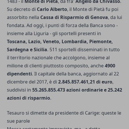
1483 - il
Monte di Pietà
, da fra'
Angelo da Chivasso
.
Su decreto di
Carlo Alberto
, il Monte di Pietà fu poi
assorbito nella
Cassa di Risparmio di Genova
, da lui
fondata. Ad oggi, i punti di forza della Banca sono -
insieme alla Liguria - gli sportelli presenti in
Toscana, Lazio, Veneto, Lombardia, Piemonte,
Sardegna e Sicilia
. 511 sportelli disseminati in tutto
il territorio nazionale che accolgono, insieme al
milione di clienti piuttosto composito, anche
4900
dipendenti
. Il capitale della banca, aggiornato al 22
dicembre del 2017, è di
2.845.857.461,21 di euro
,
suddivisi in
55.265.855.473 azioni ordinarie e 25.242
azioni di risparmio
.
Tesauro si dimette da presidente di Carige: queste le
sue parole