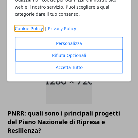
web e il nostro servizio. Puoi scegliere a quali
categorie dare il tuo consenso.
Come raggiungere l’aeroporto di
Cookie Policy
|
Privacy Policy
Malpensa
Personalizza
22/11/2025
Rifiuta Opzionali
Accetta Tutto
PNRR: quali sono i principali progetti
del Piano Nazionale di Ripresa e
Resilienza?