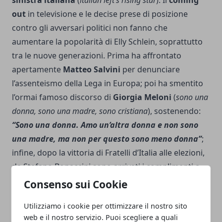
sinistra italiana
(
italian left’s rising star
). Il
coming
out
in televisione e le decise prese di posizione
contro gli avversari politici non fanno che
aumentare la popolarità di Elly Schlein, soprattutto
tra le nuove generazioni. Prima ha affrontato
apertamente
Matteo Salvini
per denunciare
l’assenteismo della Lega in Europa; poi ha smentito
l’ormai famoso discorso di
Giorgia Meloni
(
sono una
donna, sono una madre, sono cristiana
), sostenendo:
“Sono una donna. Amo un’altra donna e non sono
una madre, ma non per questo sono meno donna”
;
infine, dopo la vittoria di Fratelli d’Italia alle
elezioni
,
da Stefano Bonaccini sono arrivati i complimenti a
Giorgia Meloni per la vittoria politica, da Elly Schlein
Consenso sui Cookie
– almeno fino a questo momento – nessuna
Utilizziamo i cookie per ottimizzare il nostro sito
dichiarazione. Insomma, se Elly Schlein dovesse
web e il nostro servizio. Puoi scegliere a quali