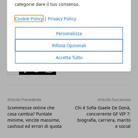
effettivamente diventare la nuova segretaria del PD,
categorie dare il tuo consenso.
sembra corretto aspettarsi un’opposizione
durissima e intransigente, guidata da una
donna
Cookie Policy
|
Privacy Policy
coraggiosa e progressista
.
Personalizza
Rifiuta Opzionali
Accetta Tutto
Facebook
Twitter
Whatsapp
Articolo Precedente
Articolo Successivo
Scommesse online che
Chi è Sofia Giaele De Donà,
cosa cambia? Puntate
concorrente GF VIP 7:
minime, vincite massime,
biografia, carriera, marito
cashout ed errori di quota
e social