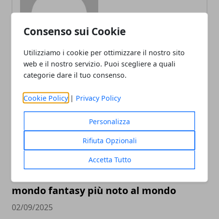
Consenso sui Cookie
Utilizziamo i cookie per ottimizzare il nostro sito
ARTICOLI CORRELATI
web e il nostro servizio. Puoi scegliere a quali
categorie dare il tuo consenso.
Cookie Policy
|
Privacy Policy
Personalizza
Rifiuta Opzionali
Accetta Tutto
L’universo Harry Potter: libri, film,
mostre e serie TV, tutte le versioni del
mondo fantasy più noto al mondo
02/09/2025