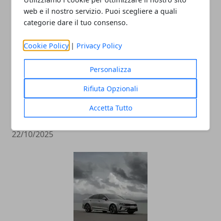
web e il nostro servizio. Puoi scegliere a quali
categorie dare il tuo consenso.
Cookie Policy
|
Privacy Policy
Personalizza
Intervista.it spiega: cos’è il brand
Rifiuta Opzionali
storytelling e perché investire in
Accetta Tutto
un’intervista per rafforzarlo
22/10/2025