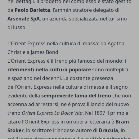
nei dettagli. Il progetto nel complesso è stato gestito
da
Paolo Barletta
, l'amministratore delegato di
Arsenale SpA
, un'azienda specializzata nel turismo
di lusso.
L'Orient Express nella cultura di massa: da Agatha
Christie a James Bond
L'Orient Express è il treno più famoso del mondo: i
riferimenti nella cultura popolare
sono molteplici
e spaziano nei decenni. La costante presenza
dell'Orient Express nella cultura di massa è il segno
evidente della
sempreverde fama del treno
che non
accenna ad arrestarsi, ne è prova il lancio del nuovo
treno
Orient Express La Dolce Vita
. Nel 1897 il primo a
citare l'Orient Express in un'opera letteraria è
Bram
Stoker
, lo scrittore irlandese autore di
Dracula
, in
cui il treno viene menzionato. La scrittrice britannica,