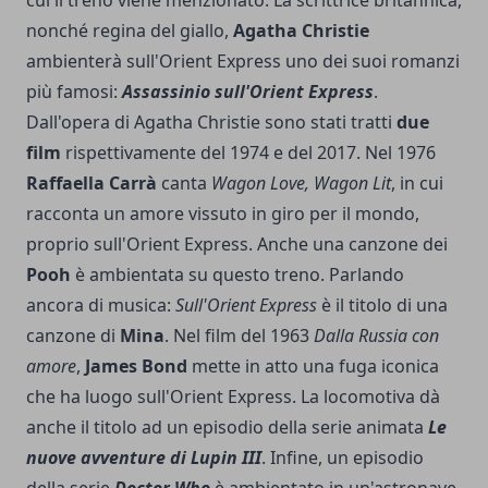
nonché regina del giallo,
Agatha Christie
ambienterà sull'Orient Express uno dei suoi romanzi
più famosi:
Assassinio sull'Orient Express
.
Dall'opera di Agatha Christie sono stati tratti
due
film
rispettivamente del 1974 e del 2017. Nel 1976
Raffaella Carrà
canta
Wagon Love, Wagon Lit
, in cui
racconta un amore vissuto in giro per il mondo,
proprio sull'Orient Express. Anche una canzone dei
Pooh
è ambientata su questo treno. Parlando
ancora di musica:
Sull'Orient Express
è il titolo di una
canzone di
Mina
. Nel film del 1963
Dalla Russia con
amore
,
James Bond
mette in atto una fuga iconica
che ha luogo sull'Orient Express. La locomotiva dà
anche il titolo ad un episodio della serie animata
Le
nuove avventure di Lupin III
. Infine, un episodio
della serie
Doctor Who
è ambientato in un'astronave