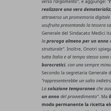
verso l'argomento"
, e aggiunge:
"
realizzare una vera dematerializ
attraverso un promemoria digitale
usufruita presentando la tessera sa
Generale del Sindacato Medici ita
la
proroga almeno per un anno
strutturale"
. Inoltre, Onotri spieg
tutta Italia e al tempo stesso sono
burocratici
, con una sempre minore
Secondo la segretaria Generale de
"rappresenterebbe un salto indietro
La
soluzione temporanea
che aus
un anno
del provvedimento"
. Ma
i
modo permanente la ricetta el