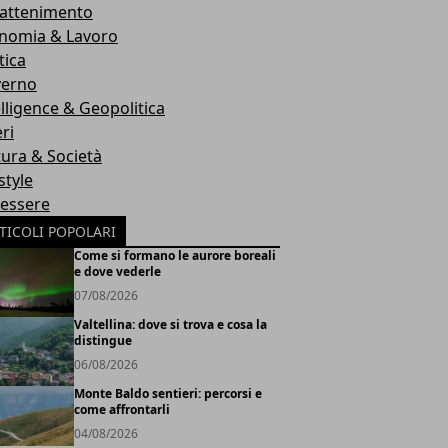
rattenimento
nomia & Lavoro
tica
erno
elligence & Geopolitica
ri
tura & Società
style
essere
TICOLI POPOLARI
Come si formano le aurore boreali
e dove vederle
07/08/2026
Valtellina: dove si trova e cosa la
distingue
06/08/2026
Monte Baldo sentieri: percorsi e
come affrontarli
04/08/2026