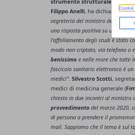
strumento strutturale
. Il pres
Cookie 
Filippo Anelli
, ha dichiarato:
"Abb
segreteria del ministro della Salut
una risposta positiva su una eventu
l'affollamento degli studi è stato co
modo non criptato, via telefono o 
benissimo
e nelle more che tutte le 
fascicolo sanitario elettronico è un
medici"
.
Silvestro Scotti
, segreta
medici di medicina generale (
Fi
chiesto in due incontri al ministro 
provvedimento
del marzo 2020, ch
di persona a prendere il promemoria
mail. Sappiamo che il tema è sul ta