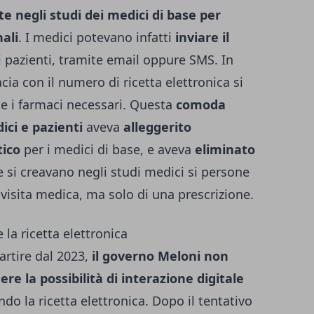
e negli studi dei medici di base per
nali
. I medici potevano infatti
inviare il
 pazienti, tramite email oppure SMS. In
a con il numero di ricetta elettronica si
e i farmaci necessari. Questa
comoda
ici e pazienti
aveva
alleggerito
tico
per i medici di base, e aveva
eliminato
 si creavano negli studi medici si persone
visita medica, ma solo di una prescrizione.
 la ricetta elettronica
rtire dal 2023,
il governo Meloni non
 la possibilità di interazione digitale
ndo la ricetta elettronica. Dopo il
tentativo