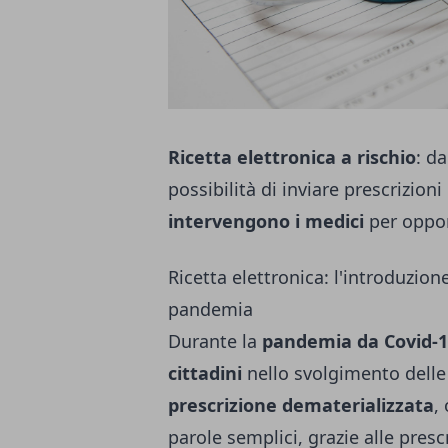
Ricetta elettronica a rischio
: d
possibilità di inviare prescrizio
i
ntervengono i medici
per oppor
Ricetta elettronica: l'introduzion
pandemia
Durante la
pandemia da Covid-
cittadini
nello svolgimento delle
prescrizione dematerializzata
,
parole semplici, grazie alle pres