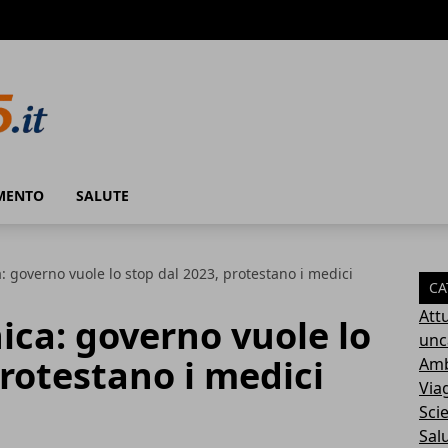
MENTO
SALUTE
a: governo vuole lo stop dal 2023, protestano i medici
CA
Attu
nica: governo vuole lo
unc
protestano i medici
Amb
Via
Sci
Sal