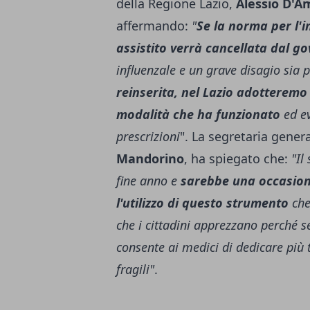
della Regione Lazio,
Alessio D'A
affermando:
"
Se la norma per l'i
assistito verrà cancellata dal go
influenzale e un grave disagio sia pe
reinserita, nel Lazio adotteremo
modalità che ha funzionato
ed ev
prescrizioni
". La segretaria genera
Mandorino
, ha spiegato che:
"Il
fine anno e
sarebbe una occasion
l'utilizzo di questo strumento
che
che i cittadini apprezzano perché s
consente ai medici di dedicare più t
fragili"
.