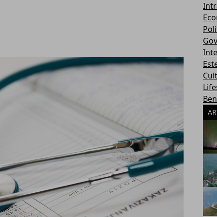
Int
Eco
Poli
Gov
Int
Este
Cul
Life
Ben
AR