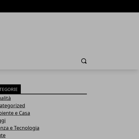
Cerca
TEGORIE
alità
ategorized
iente e Casa
ggi
enza e Tecnologia
ute