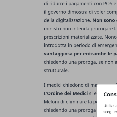
di ridurre i pagamenti con POS
e 
il governo dimostra di voler comp
della digitalizzazione.
Non sono c
ministri non intenda prorogare la
prescrizioni materializzate. Nono
introdotta in periodo di emergenza
vantaggiosa per entrambe le pa
chiedendo una proroga, se non ad
strutturale.
I medici chiedono di mantenere la
L'
Ordine dei Medici
si è espresso
Cons
Meloni di eliminare la possibilità
Utilizzi
chiedendo una proroga e la
tras
sceglie