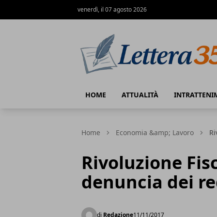
venerdì, il 07 agosto 2026
Lettera35
HOME
ATTUALITÀ
INTRATTENI
Home
Economia &amp; Lavoro
Ri
Rivoluzione Fis
denuncia dei re
di
Redazione
11/11/2017