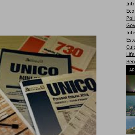
Int
Eco
Poli
Gov
Int
Este
Cul
Life
Ben
AR