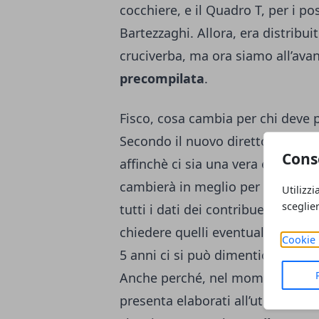
cocchiere, e il Quadro T, per i p
Bartezzaghi. Allora, era distribu
cruciverba, ma ora siamo all’avan
precompilata
.
Fisco, cosa cambia per chi deve 
Secondo il nuovo direttore dell’A
Cons
affinchè ci sia una vera e propri
cambierà in meglio per chi deve
Utilizzi
sceglie
tutti i dati dei contribuenti, bas
chiedere quelli eventualmente ma
Cookie 
5 anni ci si può dimenticare anch
Anche perché, nel momento in cui
presenta elaborati all’utente, lui