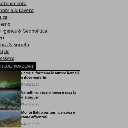
rattenimento
nomia & Lavoro
tica
erno
elligence & Geopolitica
ri
tura & Società
style
essere
TICOLI POPOLARI
Come si formano le aurore boreali
e dove vederle
07/08/2026
Valtellina: dove si trova e cosa la
distingue
06/08/2026
Monte Baldo sentieri: percorsi e
come affrontarli
04/08/2026