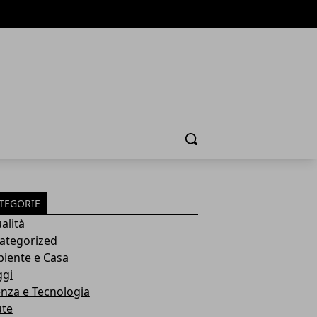
Cerca
TEGORIE
alità
ategorized
iente e Casa
ggi
enza e Tecnologia
ute