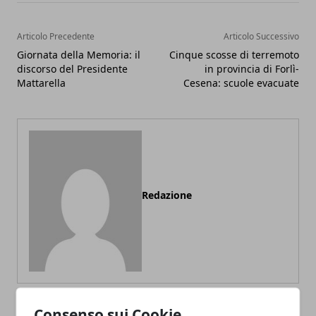
Articolo Precedente
Articolo Successivo
Giornata della Memoria: il
Cinque scosse di terremoto
discorso del Presidente
in provincia di Forlì-
Mattarella
Cesena: scuole evacuate
Redazione
Consenso sui Cookie