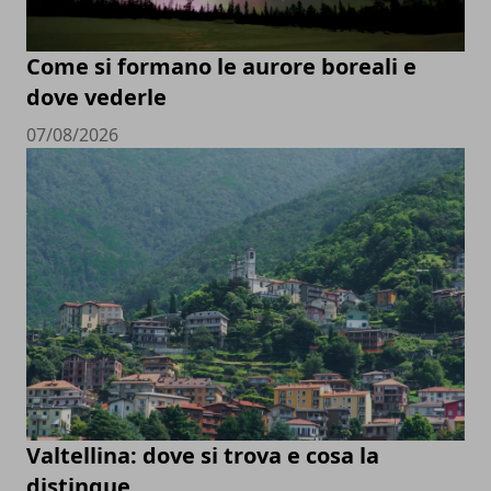
Come si formano le aurore boreali e
dove vederle
07/08/2026
Valtellina: dove si trova e cosa la
distingue