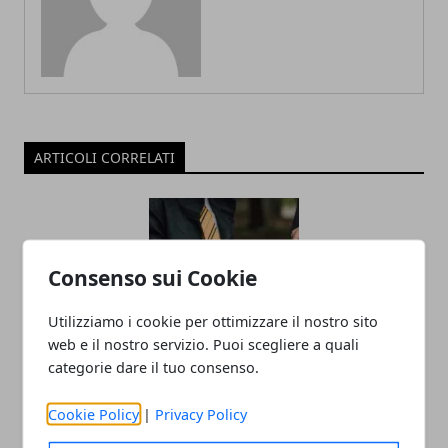
ARTICOLI CORRELATI
Consenso sui Cookie
Utilizziamo i cookie per ottimizzare il nostro sito
web e il nostro servizio. Puoi scegliere a quali
categorie dare il tuo consenso.
L’universo Harry Potter: libri, film,
mostre e serie TV, tutte le versioni del
Cookie Policy
|
Privacy Policy
mondo fantasy più noto al mondo