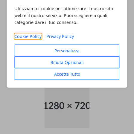
Utilizziamo i cookie per ottimizzare il nostro sito
web e il nostro servizio. Puoi scegliere a quali
categorie dare il tuo consenso.
Cookie Policy
|
Privacy Policy
Personalizza
Come raggiungere l’aeroporto di
Malpensa
Rifiuta Opzionali
22/11/2025
Accetta Tutto