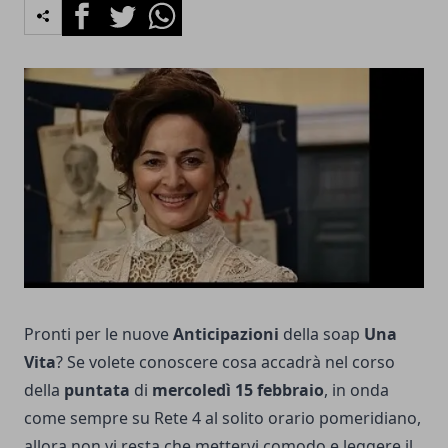
Facebook
Twitter
Whatsapp
Pronti per le nuove
Anticipazioni
della soap
Una
Vita
? Se volete conoscere cosa accadrà nel corso
della
puntata
di
mercoledì 15 febbraio
, in onda
come sempre su Rete 4 al solito orario pomeridiano,
allora non vi resta che mettervi comodo e leggere il