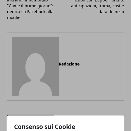
"Come il primo giorno":
anticipazioni, trama, cast e
dedica su Facebook alla
data di inizio
moglie
Redazione
ARTICOLI CORRELATI
Consenso sui Cookie