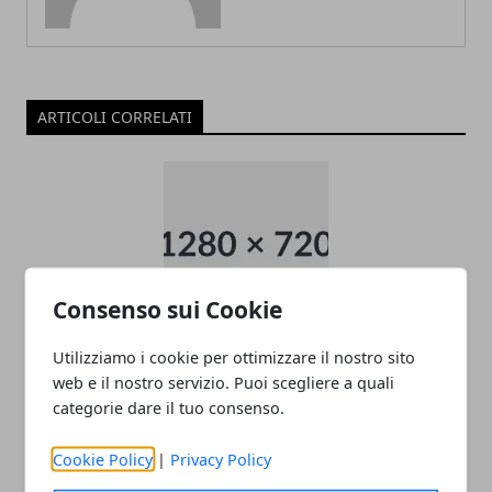
ARTICOLI CORRELATI
Consenso sui Cookie
Come raggiungere l’aeroporto di
Utilizziamo i cookie per ottimizzare il nostro sito
web e il nostro servizio. Puoi scegliere a quali
Malpensa
categorie dare il tuo consenso.
22/11/2025
Cookie Policy
|
Privacy Policy