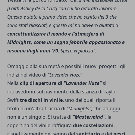
[Laith Ashley de la Cruz] con cui ho adorato lavorare.
Questo è stato il primo video che ho scritto dei 3 che
sono stati rilasciati, e questo mi ha davvero aiutato a
concettualizzare il mondo e l'atmosfera di
Midnights, come un sogno febbrile appassionato e
insonne degli anni '70
. Spero vi piaccia"
.
Omaggio alla sua metà e possibili nuovi progetti: gli
indizi nel video di
"Lavender Haze"
Nella
clip di apertura di
"Lavender Haze"
si
intravedono sul pavimento della stanza di Taylor
Swift
tre dischi in vinile
, uno dei quali riporta il
titolo di un'altra traccia di
"Midnights"
, che ad oggi
non è un singolo. Si tratta di
"Mastermind"
, la
copertina del vinile raffigura
due costellazioni
,
rispettivamente del segno del
sagittario
e dei
pesci
: