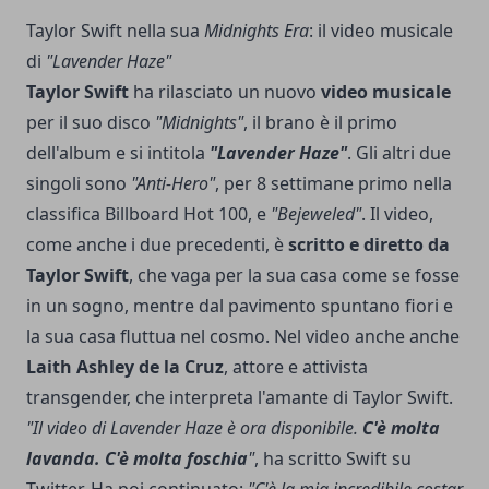
Taylor Swift nella sua
Midnights Era
: il video musicale
di
"Lavender Haze"
Taylor Swift
ha rilasciato un nuovo
video musicale
per il suo disco
"Midnights"
, il brano è il primo
dell'album e si intitola
"Lavender Haze"
. Gli altri due
singoli sono
"Anti-Hero"
, per 8 settimane primo nella
classifica
Billboard Hot 100
, e
"Bejeweled"
. Il video,
come anche i due precedenti, è
scritto e diretto da
Taylor Swift
, che vaga per la sua casa come se fosse
in un sogno, mentre dal pavimento spuntano fiori e
la sua casa fluttua nel cosmo. Nel video anche anche
Laith Ashley de la Cruz
, attore e attivista
transgender, che interpreta l'amante di Taylor Swift.
"Il video di Lavender Haze è ora disponibile.
C'è molta
lavanda. C'è molta foschia
"
, ha scritto Swift su
Twitter. Ha poi continuato:
"C'è la mia incredibile costar