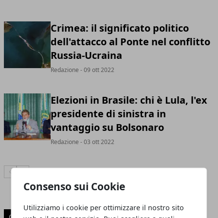
Crimea: il significato politico
dell'attacco al Ponte nel conflitto
Russia-Ucraina
Redazione
- 09 ott 2022
Elezioni in Brasile: chi è Lula, l'ex
presidente di sinistra in
vantaggio su Bolsonaro
Redazione
- 03 ott 2022
Articolo Precedente
Articolo Successivo
Consenso sui Cookie
Utilizziamo i cookie per ottimizzare il nostro sito
CATEGORIE