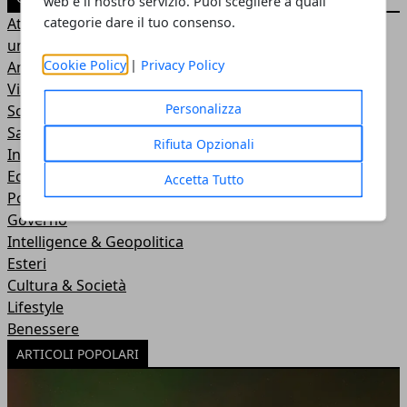
web e il nostro servizio. Puoi scegliere a quali
categorie dare il tuo consenso.
Attualità
uncategorized
Cookie Policy
|
Privacy Policy
Ambiente e Casa
Viaggi
Personalizza
Scienza e Tecnologia
Salute
Rifiuta Opzionali
Intrattenimento
Economia & Lavoro
Accetta Tutto
Politica
Governo
Intelligence & Geopolitica
Esteri
Cultura & Società
Lifestyle
Benessere
ARTICOLI POPOLARI